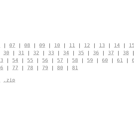
6
|
07
|
08
|
09
|
10
|
11
|
12
|
13
|
14
|
1
|
30
|
31
|
32
|
33
|
34
|
35
|
36
|
37
|
38
53
|
54
|
55
|
56
|
57
|
58
|
59
|
60
|
61
|
76
|
77
|
78
|
79
|
80
|
81
t
.zip