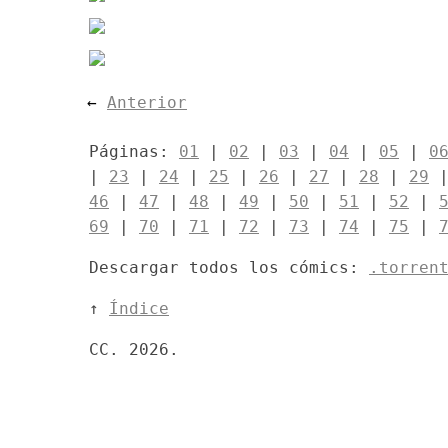
←
Anterior
Páginas:
01
|
02
|
03
|
04
|
05
|
0
|
23
|
24
|
25
|
26
|
27
|
28
|
29
46
|
47
|
48
|
49
|
50
|
51
|
52
|
69
|
70
|
71
|
72
|
73
|
74
|
75
|
Descargar todos los cómics:
.torren
↑
Índice
CC. 2026.