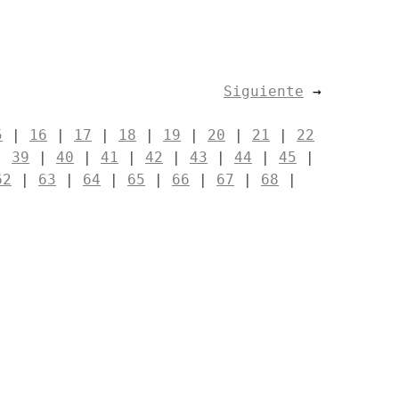
Siguiente
→
5
|
16
|
17
|
18
|
19
|
20
|
21
|
22
|
39
|
40
|
41
|
42
|
43
|
44
|
45
|
62
|
63
|
64
|
65
|
66
|
67
|
68
|